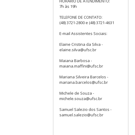
HORÁRIO DE ATENDIMENTO:
7h às 19h
TELEFONE DE CONTATO:
(48) 3721-2800 e (48) 3721-4631
E-mail Assistentes Sociais:
Elaine Cristina da Silva -
elaine.silva@ufsc.br
Maiana Barbosa -
maiana.maffini@ufsc.br
Mariana Silveira Barcelos -
mariana.barcelos@ufsc.br
Michele de Souza -
michele.souza@ufsc.br
Samuel Salezio dos Santos -
samuel.salezio@ufsc.br