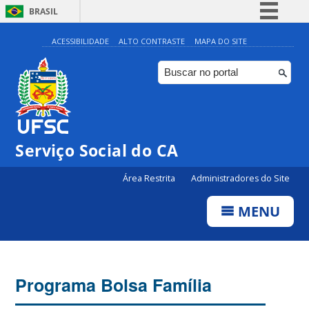
BRASIL
Simplifique!
ACESSIBILIDADE
ALTO CONTRASTE
MAPA DO SITE
Comunica BR
Participe
Acesso à informação
Legislação
Serviço Social do CA
Canais
Área Restrita
Administradores do Site
MENU
Programa Bolsa Família