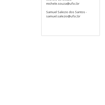
michele.souza@ufsc.br
Samuel Salezio dos Santos -
samuel.salezio@ufsc.br