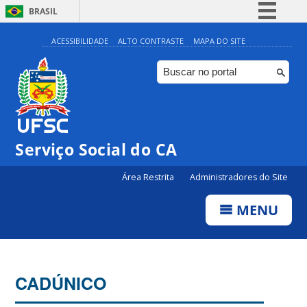
BRASIL
Simplifique!
ACESSIBILIDADE
ALTO CONTRASTE
MAPA DO SITE
Comunica BR
Participe
Acesso à informação
Legislação
Serviço Social do CA
Canais
Área Restrita
Administradores do Site
MENU
CADÚNICO