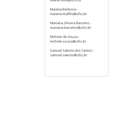
Maiana Barbosa -
maiana.maffini@ufsc.br
Mariana Silveira Barcelos -
mariana.barcelos@ufsc.br
Michele de Souza -
michele.souza@ufsc.br
Samuel Salezio dos Santos -
samuel.salezio@ufsc.br