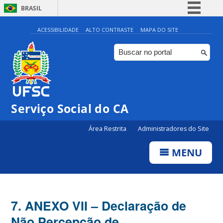
BRASIL
Simplifique!
ACESSIBILIDADE
ALTO CONTRASTE
MAPA DO SITE
Comunica BR
Participe
Acesso à informação
Legislação
Serviço Social do CA
Canais
Área Restrita
Administradores do Site
MENU
7. ANEXO VII – Declaração de
Não Percepção de