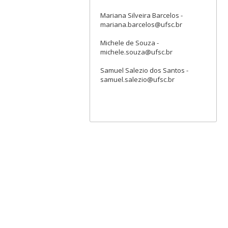
Mariana Silveira Barcelos -
mariana.barcelos@ufsc.br
Michele de Souza -
michele.souza@ufsc.br
Samuel Salezio dos Santos -
samuel.salezio@ufsc.br