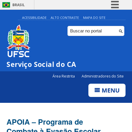
BRASIL
Simplifique!
ACESSIBILIDADE
ALTO CONTRASTE
MAPA DO SITE
Comunica BR
Participe
Acesso à informação
Legislação
Serviço Social do CA
Canais
Área Restrita
Administradores do Site
MENU
APOIA – Programa de
Combate à Evasão Escolar