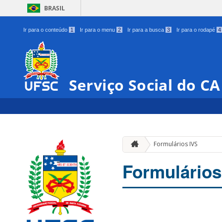
BRASIL
Ir para o conteúdo
1
Ir para o menu
2
Ir para a busca
3
Ir para o rodapé
4
Serviço Social do CA
Formulários IVS
Formulários