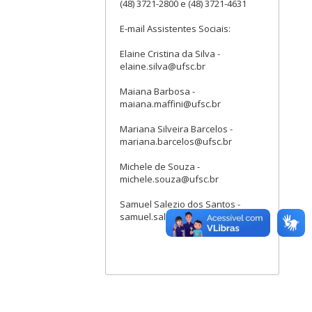
(48) 3721-2800 e (48) 3721-4631
E-mail Assistentes Sociais:
Elaine Cristina da Silva -
elaine.silva@ufsc.br
Maiana Barbosa -
maiana.maffini@ufsc.br
Mariana Silveira Barcelos -
mariana.barcelos@ufsc.br
Michele de Souza -
michele.souza@ufsc.br
Samuel Salezio dos Santos -
samuel.salezio@ufsc.br